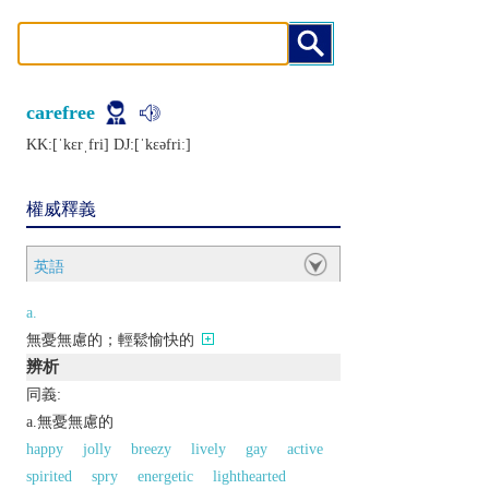
carefree
KK:[ˈkɛrˌfri] DJ:[ˈkɛǝfriː]
權威釋義
英語
a.
無憂無慮的；輕鬆愉快的
辨析
同義:
a.無憂無慮的
happy
jolly
breezy
lively
gay
active
spirited
spry
energetic
lighthearted