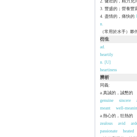
健壯的，精力充
豐盛的；營養豐
盡情的，痛快的
n.
（常用於水手）夥伴
衍生
ad.
heartily
n. [U]
heartiness
辨析
同義:
a.真誠的，誠懇的
genuine
sincere
meant
well-meani
a.熱心的，狂熱的
zealous
avid
ard
passionate
heated