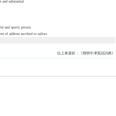
 and substantial.
ful and sporty person.
orm of address ascribed to sailors.
以上來源於：《簡明牛津英語詞典》