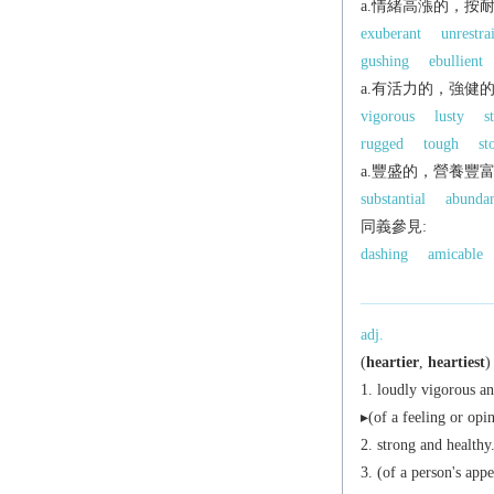
a.情緒高漲的，按
exuberant
unrestra
gushing
ebullient
a.有活力的，強健
vigorous
lusty
s
rugged
tough
st
a.豐盛的，營養豐
substantial
abunda
同義參見:
dashing
amicable
adj.
(
heartier
,
heartiest
)
loudly vigorous an
▸(of a feeling or opin
strong and healthy
(of a person's appe