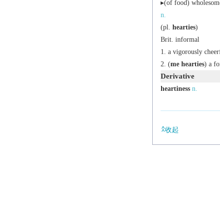
▸(of food) wholesome
n.
(
pl.
hearties
)
Brit.
informal
a vigorously cheer
(
me hearties
) a f
Derivative
heartiness
n.
收起