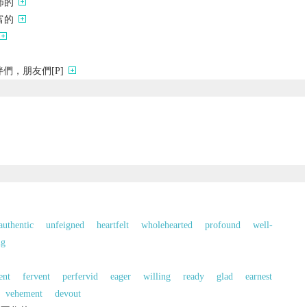
沛的
富的
們，朋友們[P]
authentic
unfeigned
heartfelt
wholehearted
profound
well-
ng
ent
fervent
perfervid
eager
willing
ready
glad
earnest
vehement
devout