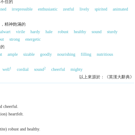
耐不住的
ined
irrepressible
enthusiastic
zestful
lively
spirited
animated
的，精神飽滿的
talwart
virile
hardy
hale
robust
healthy
sound
sturdy
out
strong
energetic
富的
nt
ample
sizable
goodly
nourishing
filling
nutritious
1
2
well
cordial
sound
cheerful
mighty
以上來源於：《英漢大辭典》
d cheerful.
ion) heartfelt.
.
tite) robust and healthy.