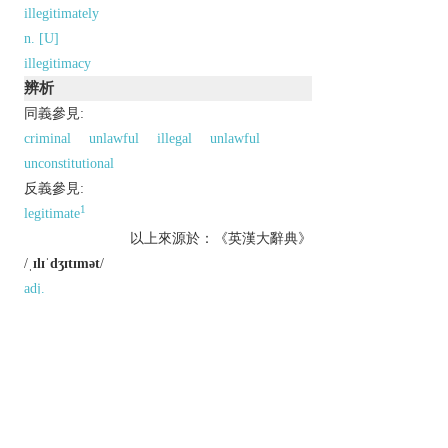
illegitimately
n. [U]
illegitimacy
辨析
同義參見:
criminal
unlawful
illegal
unlawful
unconstitutional
反義參見:
1
legitimate
以上來源於：《英漢大辭典》
/
ˌɪlɪˈdʒɪtɪmət
/
adj.
not in accordance with the law or accepted
standards.
(of a child) born of parents not lawfully
married to each other.
Derivative
illegitimacy
n.