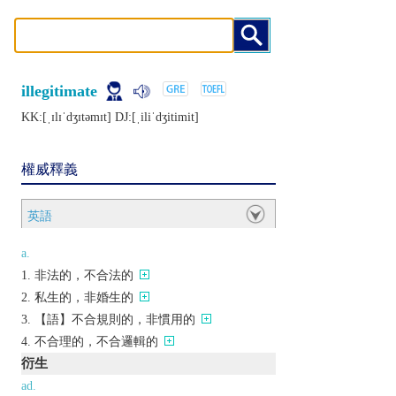
illegitimate
KK:[ˌɪlɪˈdʒɪtǝmɪt] DJ:[ˌiliˈdʒitimit]
權威釋義
英語
a.
非法的，不合法的
私生的，非婚生的
【語】不合規則的，非慣用的
不合理的，不合邏輯的
衍生
ad.