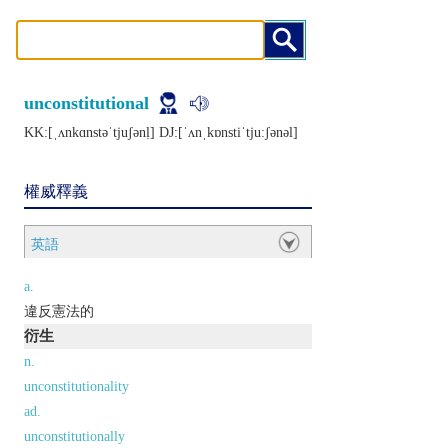
unconstitutional
KK:[ˌʌnkɑnstǝˈtjuʃǝnḷ] DJ:[ˈʌnˌkɒnstiˈtjuːʃǝnǝl]
權威釋義
英語
a.
違反憲法的
衍生
n.
unconstitutionality
ad.
unconstitutionally