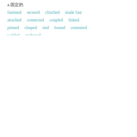
a.固定的
fastened
secured
clinched
made fast
attached
connected
coupled
linked
pinned
clasped
tied
bound
cemented
welded
anchored
a.不變的
firm
settled
stable
rooted
unwavering
unbending
unpliant
rigid
stationary
motionless
immovable
set
permanent
definite
constant
steady
unmovable
solid
反義:
a.「固定的；凝固的」的反義字
unfixed
floating
同義參見:
glassy
accustomed
definable
decisive
unshaken
confirmed
specific
ceaseless
1
firm
finite
chronic
decided