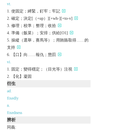
vt.
使固定；縛緊，釘牢；牢記
確定；決定[（+up）][+wh-][+to-v]
修理；校準；整理；收拾
準備（飯菜）；安排；供給[O1]
操縱（選舉，賽馬等）；用賄賂取得……的
支持
【口】向……報仇；懲罰
vi.
固定；變得穩定；（目光等）注視
【化】凝固
衍生
ad.
fixedly
n.
fixedness
辨析
同義: