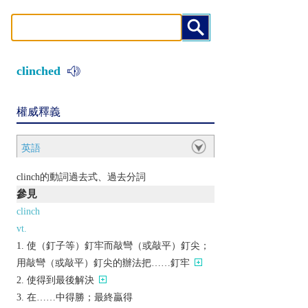
clinched
權威釋義
英語
clinch的動詞過去式、過去分詞
參見
clinch
vt.
使（釘子等）釘牢而敲彎（或敲平）釘尖；
用敲彎（或敲平）釘尖的辦法把……釘牢
使得到最後解決
在……中得勝；最終贏得