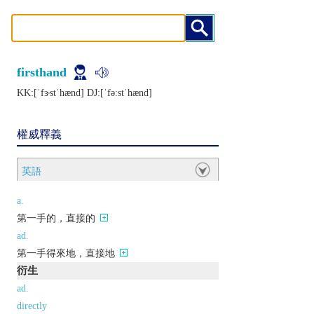
firsthand
KK:[ˈfɝstˈhænd] DJ:[ˈfǝːstˈhænd]
權威釋義
英語
a.
第一手的，直接的
ad.
第一手得來地，直接地
衍生
ad.
directly