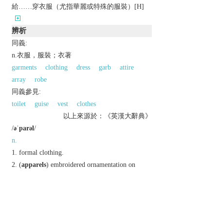
給……穿衣服（尤指華麗或特殊的服裝）[H]
辨析
同義:
n.衣服，服裝；衣著
garments
clothing
dress
garb
attire
array
robe
同義參見:
toilet
guise
vest
clothes
以上來源於：《英漢大辭典》
/
əˈparəl
/
n.
formal
clothing.
(
apparels
) embroidered ornamentation on
ecclesiastical vestments.
v.
(
apparels
,
apparelling
,
apparelled
;
US
apparels
,
appareling
,
appareled
)