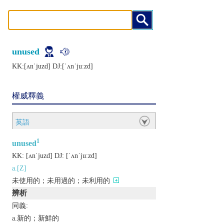
unused
KK:[ʌnˈjuzd] DJ:[ˈʌnˈjuːzd]
權威釋義
英語
1
unused
KK:
[ʌnˈjuzd]
DJ:
[ˈʌnˈjuːzd]
a.[Z]
未使用的；未用過的；未利用的
辨析
同義:
a.新的；新鮮的