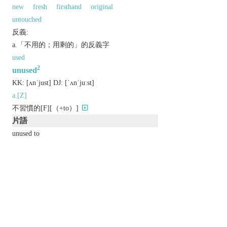
new
fresh
firsthand
original
untouched
反義:
a.「不用的；用剩的」的反義字
used
2
unused
KK:
[ʌnˈjust]
DJ:
[ˈʌnˈjuːst]
a.[Z]
不習慣的[F][（+to）]
片語
unused to
不習慣
辨析
同義:
a.不熟悉的
unaccustomed
unfamiliar
以上來源於：《英漢大辭典》
adj.