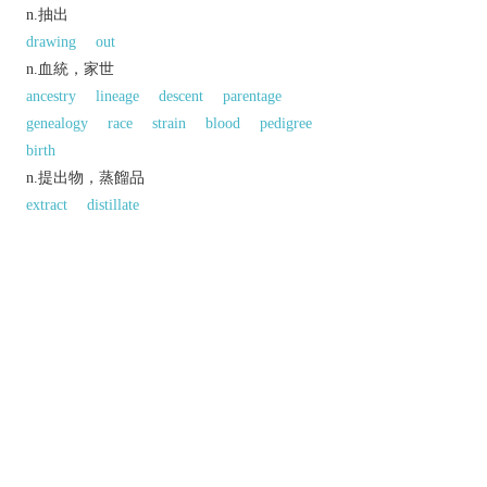
n.抽出
drawing
out
n.血統，家世
ancestry
lineage
descent
parentage
genealogy
race
strain
blood
pedigree
birth
n.提出物，蒸餾品
extract
distillate
同義參見:
1
stem
nationality
以上來源於：《英漢大辭典》
n.
the action of extracting.
ethnic origin:
以上來源於：《簡明牛津英語詞典》
專業