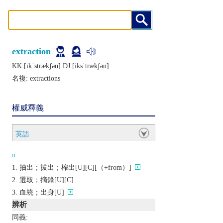
extraction
KK:[ɪkˈstrækʃǝn] DJ:[iksˈtrækʃǝn]
名複:
extractions
權威釋義
英語
n.
抽出；拔出；榨出[U][C][（+from）]
選取；摘錄[U][C]
血統；出身[U]
辨析
同義: