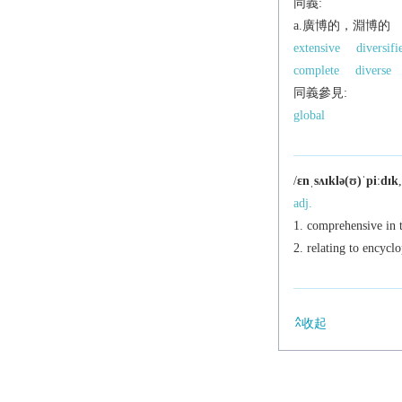
同義:
a.廣博的，淵博的
extensive
diversifi
complete
diverse
同義參見:
global
/
ɛnˌsʌɪklə(ʊ)ˈpiːdɪk
adj.
comprehensive in 
relating to encycl
收起