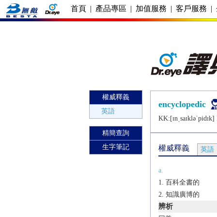
首頁
|
產品專區
|
加值服務
|
客戶服務
|
權威釋義
encyclopedic
英語
KK:[ɪnˌsaɪklǝˈpidɪk] 
精簡查詢
生字筆記
權威釋義
英語
a.
百科全書的
知識廣博的
辨析