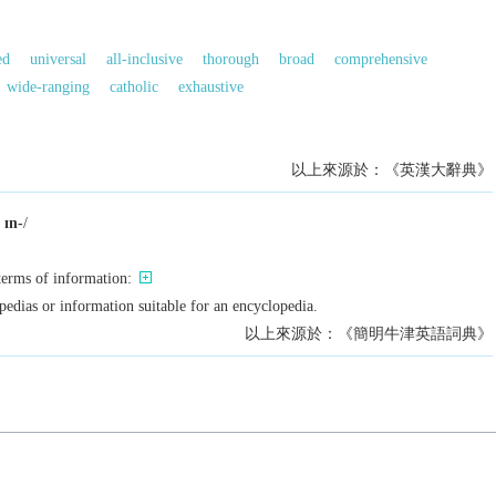
ed
universal
all-inclusive
thorough
broad
comprehensive
wide-ranging
catholic
exhaustive
以上來源於：《英漢大辭典》
,
ɪn-
/
terms of information:
opedias or information suitable for an encyclopedia.
以上來源於：《簡明牛津英語詞典》