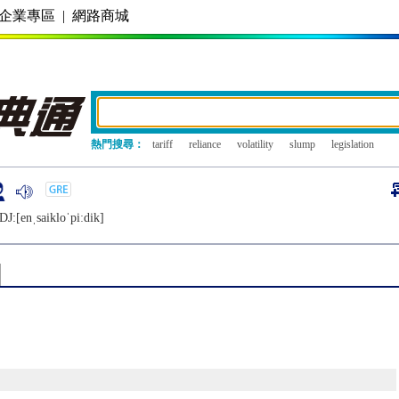
企業專區
|
網路商城
熱門搜尋：
tariff
reliance
volatility
slump
legislation
DJ:[еnˌsaikloˈpiːdik]