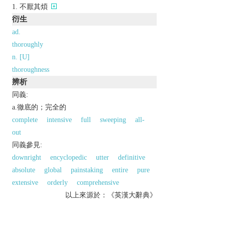
不厭其煩
衍生
ad.
thoroughly
n. [U]
thoroughness
辨析
同義:
a.徹底的；完全的
complete
intensive
full
sweeping
all-
out
同義參見:
downright
encyclopedic
utter
definitive
absolute
global
painstaking
entire
pure
extensive
orderly
comprehensive
以上來源於：《英漢大辭典》
adj.
complete with regard to every detail.