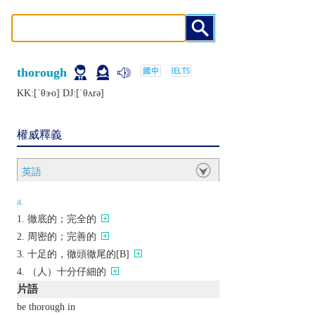
thorough
KK:[ˈθɝo] DJ:[ˈθʌrǝ]
權威釋義
英語
a.
徹底的；完全的
周密的；完善的
十足的，徹頭徹尾的[B]
（人）十分仔細的
片語
be thorough in