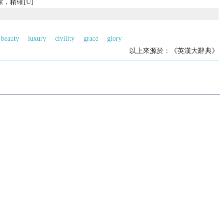
，精確[U]
beauty
luxury
civility
grace
glory
以上來源於：《英漢大辭典》