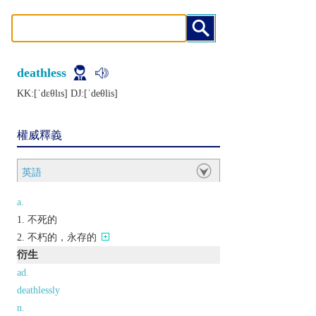
deathless
KK:[ˈdɛθlɪs] DJ:[ˈdеθlis]
權威釋義
英語
a.
不死的
不朽的，永存的
衍生
ad.
deathlessly
n.