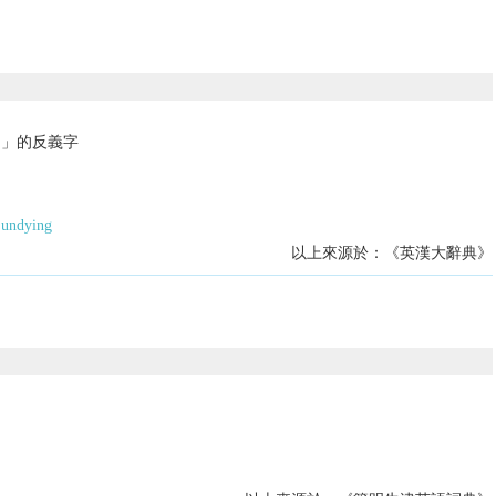
的」的反義字
undying
以上來源於：《英漢大辭典》