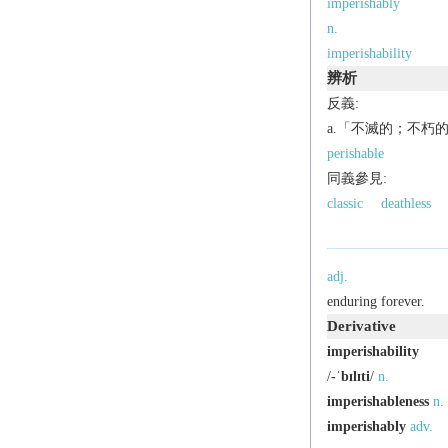
imperishably
n.
imperishability
辨析
反義:
a.「不滅的；不朽
perishable
同義參見:
classic
deathless
adj.
enduring forever.
Derivative
imperishability
/
-ˈbɪlɪti
/
n.
imperishableness
n.
imperishably
adv.