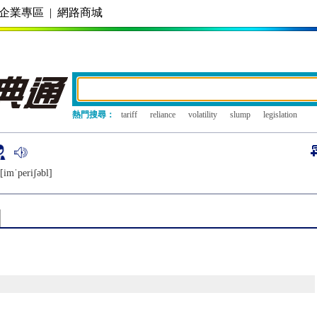
企業專區
|
網路商城
熱門搜尋：
tariff
reliance
volatility
slump
legislation
[imˈpеriʃǝbl]