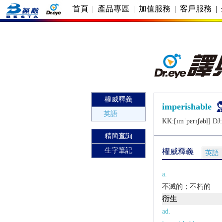
首頁
|
產品專區
|
加值服務
|
客戶服務
|
權威釋義
imperishable
英語
KK:[ɪmˈpɛrɪʃǝbḷ] DJ:
精簡查詢
生字筆記
權威釋義
英語
a.
不滅的；不朽的
衍生
ad.