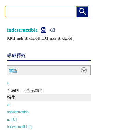
indestructible
KK:[ˌɪndɪˈstrʌktǝbḷ] DJ:[ˌindiˈstrʌktǝbl]
權威釋義
英語
a.
不滅的；不能破壞的
衍生
ad.
indestructibly
n. [U]
indestructibility