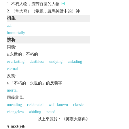
不朽人物，流芳百世的人物
（常大寫）（希臘，羅馬神話中的）神
衍生
ad.
immortally
辨析
同義:
a.永世的；不朽的
everlasting
deathless
undying
unfading
eternal
反義:
a.「不朽的；永世的」的反義字
mortal
同義參見:
unending
celebrated
well-known
classic
changeless
abiding
noted
以上來源於：《英漢大辭典》
/
ɪˈmɔːt(ə)l
/