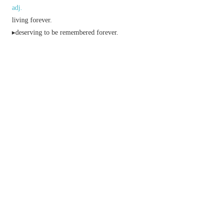
adj.
living forever.
▸deserving to be remembered forever.
n.
an immortal being, especially a god of ancient
Greece or Rome.
▸a person of enduring fame.
▸ (
Immortal
) a member of the French Academy.
Derivative
immortality
/
ɪmɔːˈtalɪti
/
n.
immortalization
or
immortalisation
n.
immortalize
or
immortalise
v.
immortally
adv.
以上來源於：《簡明牛津英語詞典》