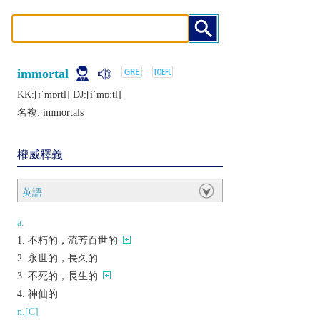
immortal
KK:[ɪˈmɒrtḷ] DJ:[iˈmɒːtl]
名複:
immortals
權威釋義
英語
a.
不朽的，流芳百世的
永世的，長久的
不死的，長生的
神仙的
n.[C]