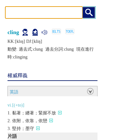
cling
KK:[klɪŋ] DJ:[kliŋ]
動變: 過去式:
clung
過去分詞:
clung
現在進行
時:
clinging
權威釋義
英語
vi.[(+to)]
黏著；纏著；緊握不放
依附，依靠，依戀
堅持；墨守
片語