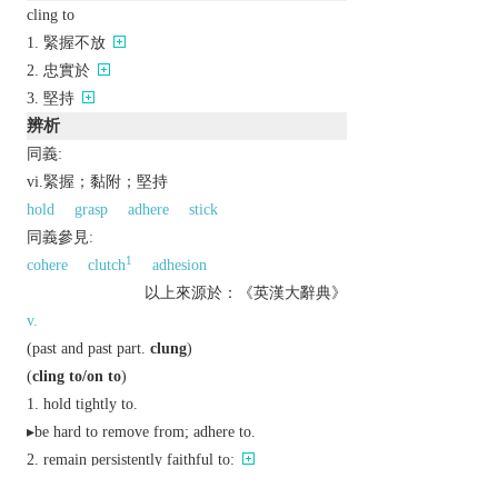
cling to
緊握不放
忠實於
堅持
辨析
同義:
vi.緊握；黏附；堅持
hold
grasp
adhere
stick
同義參見:
1
cohere
clutch
adhesion
以上來源於：《英漢大辭典》
v.
(
past
and
past part.
clung
)
(
cling to/on to
)
hold tightly to.
▸be hard to remove from; adhere to.
remain persistently faithful to:
be emotionally dependent on.