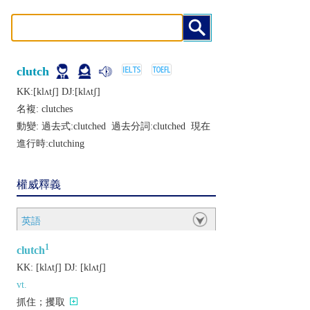
clutch
KK:[klʌtʃ] DJ:[klʌtʃ]
名複:
clutches
動變: 過去式:
clutched
過去分詞:
clutched
現在
進行時:
clutching
權威釋義
英語
1
clutch
KK:
[klʌtʃ]
DJ:
[klʌtʃ]
vt.
抓住；攫取