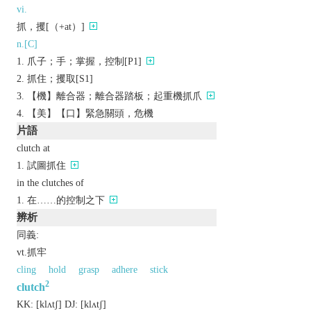
vi.
抓，攫[（+at）]
n.[C]
爪子；手；掌握，控制[P1]
抓住；攫取[S1]
【機】離合器；離合器踏板；起重機抓爪
【美】【口】緊急關頭，危機
片語
clutch at
試圖抓住
in the clutches of
在……的控制之下
辨析
同義:
vt.抓牢
cling
hold
grasp
adhere
stick
2
clutch
KK:
[klʌtʃ]
DJ:
[klʌtʃ]