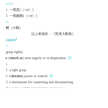
n.[C]
一窩蛋[（+of）]
一窩雛雞[（+of）]
vt.
孵（小雞）
以上來源於：《英漢大辭典》
1
clutch
v.
grasp tightly.
▸ (
clutch at
) seize eagerly or in desperation:
n.
a tight grasp.
(
clutches
) power or control:
a mechanism for connecting and disconnecting
the engine and the transmission system in a
vehicle, or the working parts of any machine.
N. Amer.
a clutch bag.
Etymology