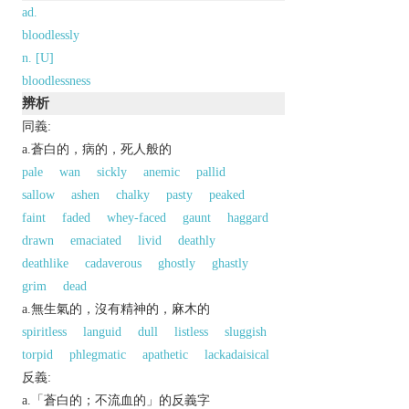
ad.
bloodlessly
n. [U]
bloodlessness
辨析
同義:
a.蒼白的，病的，死人般的
pale
wan
sickly
anemic
pallid
sallow
ashen
chalky
pasty
peaked
faint
faded
whey-faced
gaunt
haggard
drawn
emaciated
livid
deathly
deathlike
cadaverous
ghostly
ghastly
grim
dead
a.無生氣的，沒有精神的，麻木的
spiritless
languid
dull
listless
sluggish
torpid
phlegmatic
apathetic
lackadaisical
反義:
a.「蒼白的；不流血的」的反義字