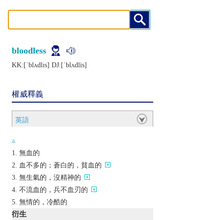
bloodless
KK:[ˈblʌdlɪs] DJ:[ˈblʌdlis]
權威釋義
英語
a.
無血的
血不多的；蒼白的，貧血的
無生氣的，沒精神的
不流血的，兵不血刃的
無情的，冷酷的
衍生