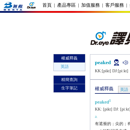
首頁
|
產品專區
|
加值服務
|
客戶服務
|
權威釋義
peaked
英語
KK:[pikt] DJ:[piːkt]
精簡查詢
生字筆記
權威釋義
英語
1
peaked
KK:
[pikt]
DJ:
[piːkt
a.
有遮簷的；尖的；