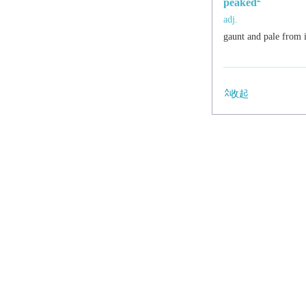
peaked
adj.
gaunt and pale from i
收起