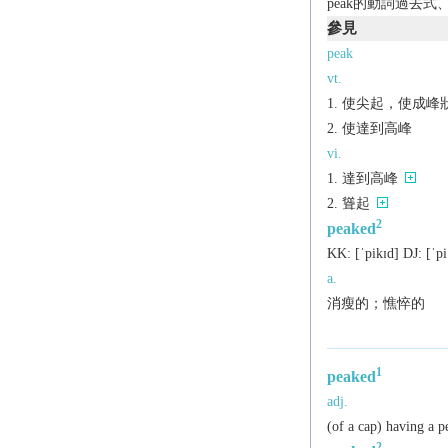
peak的動詞過去式
參見
peak
vt.
使尖起，使成峰
使達到高峰
vi.
達到高峰
聳起
2
peaked
KK:
[ˈpikɪd]
DJ:
[ˈpi
a.
消瘦的；憔悴的
1
peaked
adj.
(of a cap) having a p
2