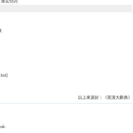
、過去分詞
狀
ːkid]
以上來源於：《英漢大辭典》
eak.