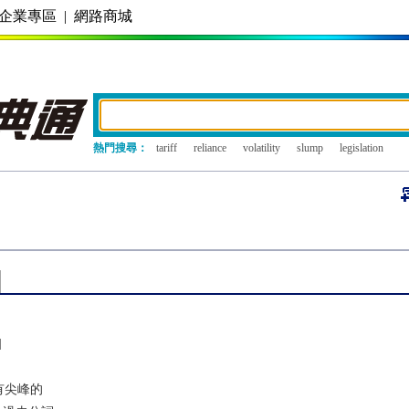
企業專區
|
網路商城
熱門搜尋：
tariff
reliance
volatility
slump
legislation
]
有尖峰的