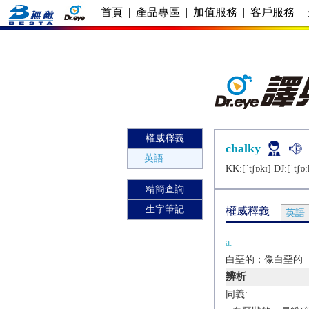
首頁
|
產品專區
|
加值服務
|
客戶服務
|
權威釋義
chalky
英語
KK:[ˈtʃɒkɪ] DJ:[ˈtʃɒː
精簡查詢
生字筆記
權威釋義
英語
a.
白堊的；像白堊的
辨析
同義: