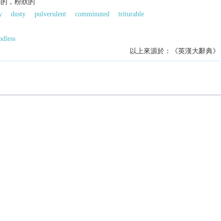
碎的，粉狀的
y
dusty
pulverulent
comminuted
triturable
odless
以上來源於：《英漢大辭典》