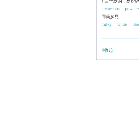
a.白堊狀的，易粉
cretaceous
powder
同義參見:
milky
white
blo
收起