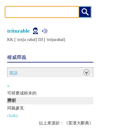
triturable
KK:[ˈtrɪtʃǝˌrǝbǝl] DJ:[ˈtritjurǝbǝl]
權威釋義
英語
a.
可研磨成粉末的
辨析
同義參見:
chalky
以上來源於：《英漢大辭典》