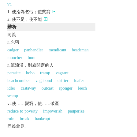
vt.
使淪為乞丐；使貧窮
使不足；使不能
辨析
同義:
n.乞丐
cadger
panhandler
mendicant
beadsman
moocher
bum
n.流浪漢，到處閒逛的人
parasite
hobo
tramp
vagrant
beachcomber
vagabond
drifter
loafer
idler
castaway
outcast
sponger
leech
scamp
vt.使……變窮，使……破產
reduce to poverty
impoverish
pauperize
ruin
break
bankrupt
同義參見:
sponge
wretch