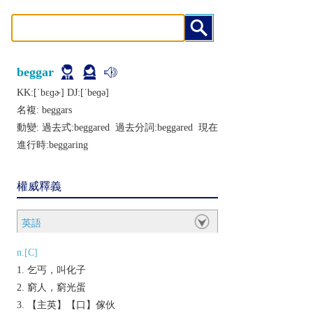
beggar
KK:[ˈbɛɡɚ] DJ:[ˈbеɡǝ]
名複:
beggars
動變: 過去式:
beggared
過去分詞:
beggared
現在
進行時:
beggaring
權威釋義
英語
n.[C]
乞丐，叫化子
窮人，窮光蛋
【主英】【口】傢伙