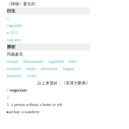
（植物）蔓生的
衍生
a.
vagrantly
n. [U]
vagrancy
辨析
同義參見:
nomad
dispossessed
vagabond
hobo
transient
tramp
adventurer
beggar
planetary
errant
以上來源於：《英漢大辭典》
/
ˈveɪgr(ə)nt
/
n.
a person without a home or job.
▸
archaic
a wanderer.
Ornithology
a bird that has strayed from its
usual range or migratory route.