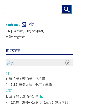
vagrant
KK:[ˈvеɡrǝnt] DJ:[ˈvеiɡrǝnt]
名複:
vagrants
權威釋義
英語
n.[C]
流浪者；漂泊者；流浪漢
【律】無業遊民；乞丐；無賴
a.[B]
流浪的；漂泊不定的
（思想）游移不定的；（風等）無定向的；