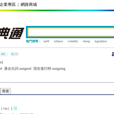
企業專區
|
網路商城
熱門搜尋：
tariff
reliance
volatility
slump
legislation
n]
ed
過去分詞:
assigned
現在進行時:
assigning
專業
+to）]