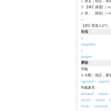
派定，指定，選派[（+
【律】讓渡[（+to
把……歸於[（+to
n.
【律】受讓人[P1]
衍生
a.
assignable
n.
assigner
辨析
同義:
vt.分配；指定，選
apportion
appoint
同義參見:
1
attribute
impute
specify
entrust
e
locate
consecrate