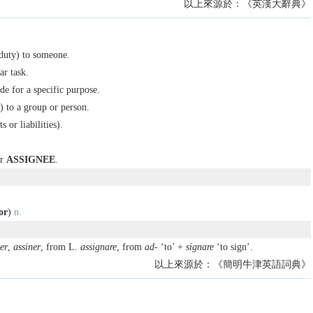
以上來源於：《英漢大辭典》
 duty) to someone.
ar task.
ide for a specific purpose.
) to a group or person.
s or liabilities).
or
ASSIGNEE
.
or
)
n.
er
,
assiner
, from L.
assignare
, from
ad-
‘to’ +
signare
‘to sign’.
以上來源於：《簡明牛津英語詞典》