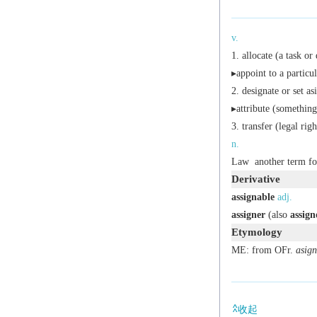
v.
allocate (a task or
▸appoint to a particul
designate or set as
▸attribute (something
transfer (legal right
n.
Law
another term f
Derivative
assignable
adj.
assigner
(also
assign
Etymology
ME: from OFr.
asign
收起