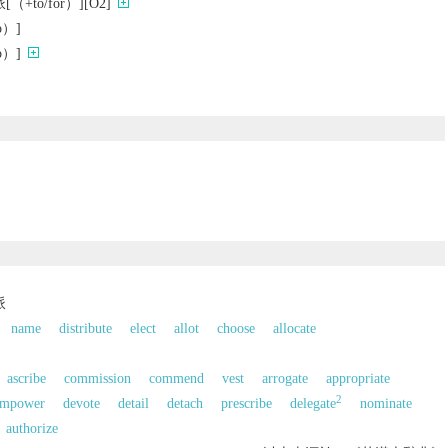
to/for）][O2]
）]
）]
派
name
distribute
elect
allot
choose
allocate
ascribe
commission
commend
vest
arrogate
appropriate
2
mpower
devote
detail
detach
prescribe
delegate
nominate
authorize