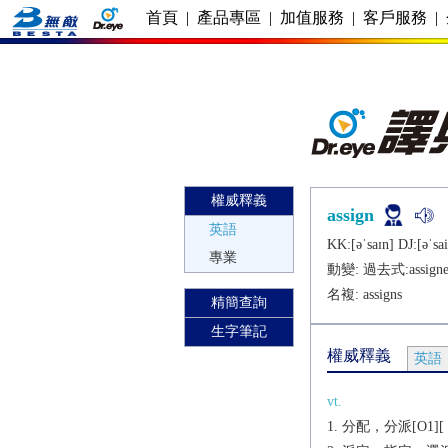
首頁
|
產品專區
|
加值服務
|
客戶服務
|
權威釋義
assign
英語
KK:[ǝˈsaɪn] DJ:[ǝˈsai
專業
動變: 過去式:
assign
名複:
assigns
精簡查詢
生字筆記
權威釋義
英語
vt.
分配，分派[O1][（