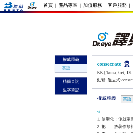
首頁
|
產品專區
|
加值服務
|
客戶服務
|
權威釋義
consecrate
英語
KK:[ˈkɑnsɪˌkrеt] DJ:[
動變: 過去式:
consec
精簡查詢
生字筆記
權威釋義
英語
vt.
使聖化；使就聖
把……放著作祭祀用