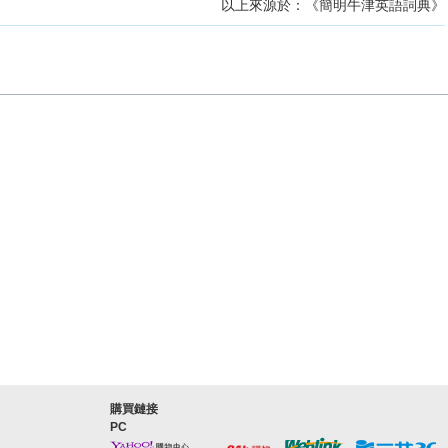
以上來源於：《簡明牛津英語詞典》
購買鏈接
PC