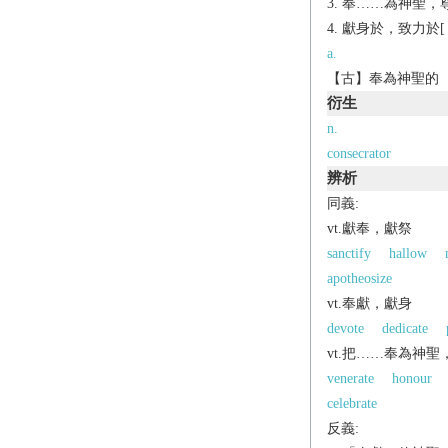
奉……為神聖，
獻身於，致力於[（
a.
【古】奉為神聖的
衍生
n.
consecrator
辨析
同義:
vt.獻奉，獻祭
sanctify
hallow
apotheosize
vt.奉獻，獻身
devote
dedicate
vt.把……奉為神聖
venerate
honour
celebrate
反義: