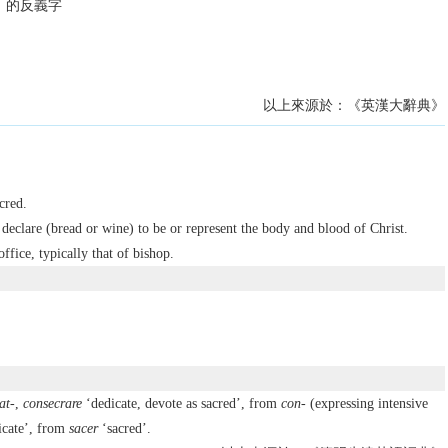
聖」的反義字
以上來源於：《英漢大辭典》
cred.
) declare (bread or wine) to be or represent the body and blood of Christ.
office, typically that of bishop.
at-
,
consecrare
‘dedicate, devote as sacred’, from
con-
(expressing intensive
cate’, from
sacer
‘sacred’.