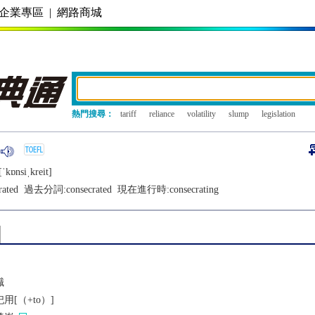
企業專區
|
網路商城
熱門搜尋：
tariff
reliance
volatility
slump
legislation
ˈkɒnsiˌkrеit]
rated
過去分詞:
consecrated
現在進行時:
consecrating
職
[（+to）]