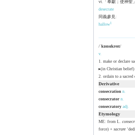
vt.「奉獻；使神
desecrate
同義參見:
1
hallow
/
ˈkɒnsɪkreɪt
/
v.
make or declare sa
▸(in Christian belief
ordain to a sacred 
Derivative
consecration
n.
consecrator
n.
consecratory
adj.
Etymology
ME: from L.
consecr
force) +
sacrare
‘dedi