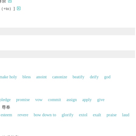
尊崇
+to）]
make holy
bless
anoint
canonize
beatify
deify
god
pledge
promise
vow
commit
assign
apply
give
，尊奉
esteem
revere
bow down to
glorify
extol
exalt
praise
laud