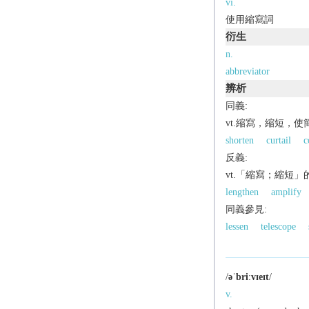
vi.
使用縮寫詞
衍生
n.
abbreviator
辨析
同義:
vt.縮寫，縮短，使
shorten
curtail
c
反義:
vt.「縮寫；縮短」
lengthen
amplify
同義參見:
lessen
telescope
/
əˈbriːvɪeɪt
/
v.