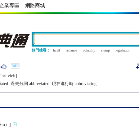
企業專區
|
網路商城
熱門搜尋：
tariff
reliance
volatility
slump
legislation
briːviеit]
iated
過去分詞:
abbreviated
現在進行時:
abbreviating
to）]