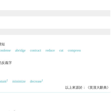
簡短
ondense
abridge
contract
reduce
cut
compress
的反義字
2
1
stunt
minimize
decrease
以上來源於：《英漢大辭典》