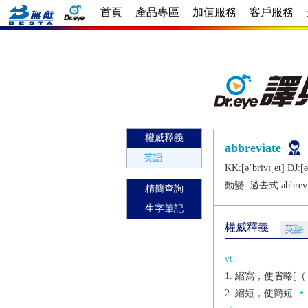
首頁
|
產品專區
|
加值服務
|
客戶服務
|
權威釋義
abbreviate
英語
KK:[ǝˈbrivɪˌеt] DJ:[ǝˈ
動變: 過去式:
abbrev
精簡查詢
生字筆記
權威釋義
英語
vt.
縮寫，使省略[（+
縮短，使簡短