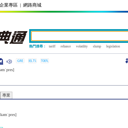
企業專區
|
網路商城
熱門搜尋：
tariff
reliance
volatility
slump
legislation
ǝmˈprеs]
專業
[kǝmˈprеs]