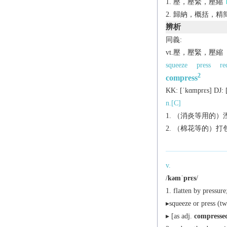
壓，壓緊，壓縮
歸納，概括，精
辨析
同義:
vt.壓，壓緊，壓縮
squeeze
press
re
2
compress
KK:
[ˈkɑmprɛs]
DJ:
n.[C]
（消炎等用的）
（棉花等的）打
v.
/
kəmˈprɛs
/
flatten by pressure
▸squeeze or press (tw
▸ [
as
adj.
compresse