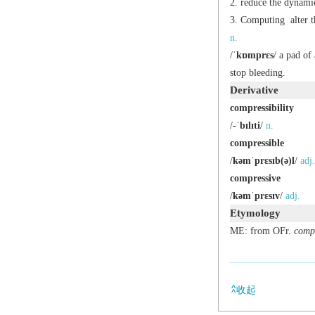
reduce the dynamic
Computing
alter t
n.
/
ˈkɒmprɛs
/ a pad of
stop bleeding.
Derivative
compressibility
/
-ˈbɪlɪti
/
n.
compressible
/
kəmˈprɛsɪb(ə)l
/
adj.
compressive
/
kəmˈprɛsɪv
/
adj.
Etymology
ME: from OFr.
compr
收起