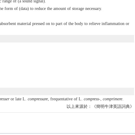
 range of (a sound signal).
he form of (data) to reduce the amount of storage necessary.
 absorbent material pressed on to part of the body to relieve inflammation or
esser
or late L.
compressare
, frequentative of L.
compress-
,
comprimere
.
以上來源於：《簡明牛津英語詞典》