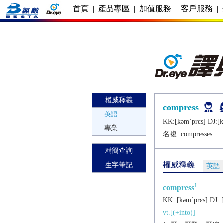
首頁
|
產品專區
|
加值服務
|
客戶服務
|
權威釋義
compress
英語
KK:[kǝmˈprɛs] DJ:[k
專業
名複:
compresses
精簡查詢
權威釋義
生字筆記
英語
1
compress
KK:
[kǝmˈprɛs]
DJ:
vt.[(+into)]