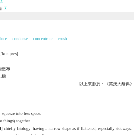
簡
duce
condense
concentrate
crush
[ˈkɒmprеs]
溼敷布
包機
以上來源於：《英漢大辭典》
; squeeze into less space.
o things) together.
d
]
chiefly Biology
having a narrow shape as if flattened, especially sideways.