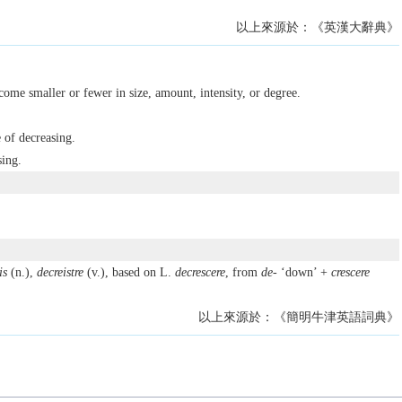
以上來源於：《英漢大辭典》
come smaller or fewer in size, amount, intensity, or degree.
e of decreasing.
sing.
is
(n.),
decreistre
(v.), based on L.
decrescere
, from
de-
‘down’ +
crescere
以上來源於：《簡明牛津英語詞典》