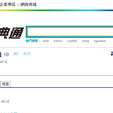
企業專區
|
網路商城
熱門搜尋：
tariff
reliance
volatility
slump
legislation
riːs]
專業
ːˈkriːs]