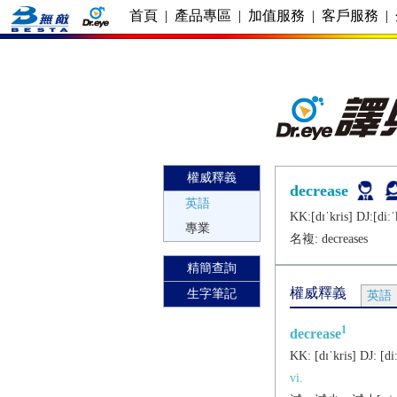
首頁
|
產品專區
|
加值服務
|
客戶服務
|
權威釋義
decrease
英語
KK:[dɪˈkris] DJ:[diːˈk
專業
名複:
decreases
精簡查詢
權威釋義
生字筆記
英語
1
decrease
KK:
[dɪˈkris]
DJ:
[di
vi.