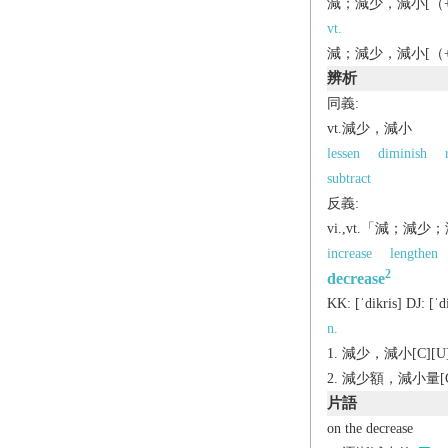
減；減少，減小[（+in
vt.
減；減少，減小[（+
辨析
同義:
vt.減少，減小
lessen
diminish
subtract
反義:
vi.,vt.「減；減
increase
lengthen
2
decrease
KK:
[ˈdikris]
DJ:
[ˈd
n.
減少，減小[C][U][
減少額，減小量[C][
片語
on the decrease