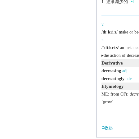
逐漸減少的
v.
/
dɪˈkriːs
/ make or be
n.
/
ˈdiːkriːs
/ an instanc
▸the action of decrea
Derivative
decreasing
adj.
decreasingly
adv.
Etymology
ME: from OFr.
decre
‘grow’.
收起