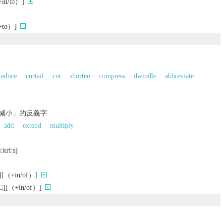
/to）]
to）]
reduce
curtail
cut
shorten
compress
dwindle
abbreviate
少；減小」的反義字
add
extend
multiply
iːkriːs]
（+in/of）]
（+in/of）]