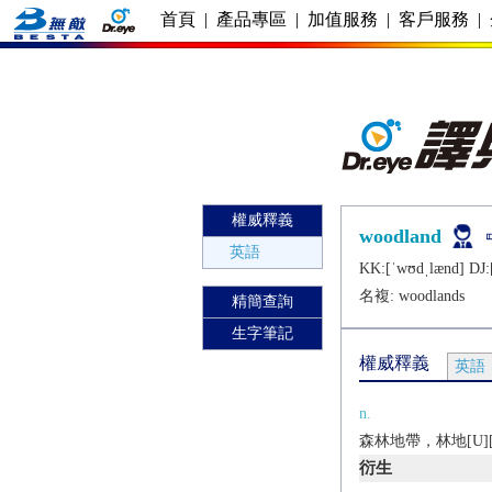
首頁
|
產品專區
|
加值服務
|
客戶服務
|
權威釋義
woodland
英語
KK:[ˈwʊdˌlænd] DJ:
名複:
woodlands
精簡查詢
生字筆記
權威釋義
英語
n.
森林地帶，林地[U][
衍生