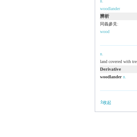
n.
woodlander
辨析
同義參見:
wood
n.
land covered with tre
Derivative
woodlander
n.
收起