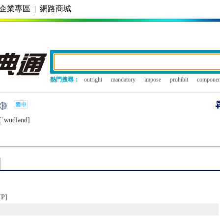
企業專區
|
網路商城
熱門搜尋：
outright
mandatory
impose
prohibit
componen
[ˈwudlǝnd]
P]