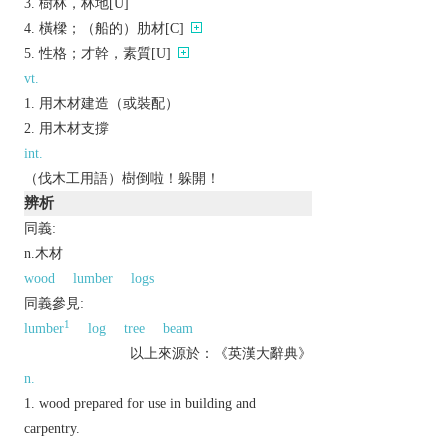
樹林，林地[U]
橫樑；（船的）肋材[C]
性格；才幹，素質[U]
vt.
用木材建造（或裝配）
用木材支撐
int.
（伐木工用語）樹倒啦！躲開！
辨析
同義:
n.木材
wood
lumber
logs
同義參見:
1
lumber
log
tree
beam
以上來源於：《英漢大辭典》
n.
wood prepared for use in building and
carpentry.