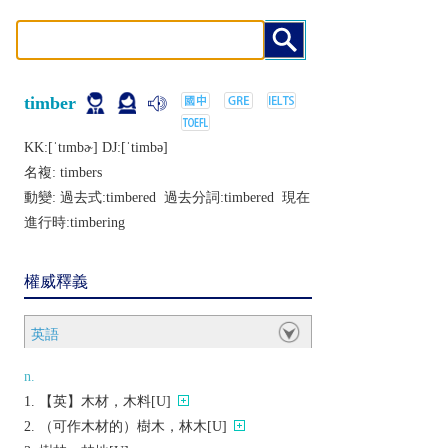
timber
KK:[ˈtɪmbɚ] DJ:[ˈtimbǝ]
名複:
timbers
動變: 過去式:
timbered
過去分詞:
timbered
現在
進行時:
timbering
權威釋義
英語
n.
【英】木材，木料[U]
（可作木材的）樹木，林木[U]