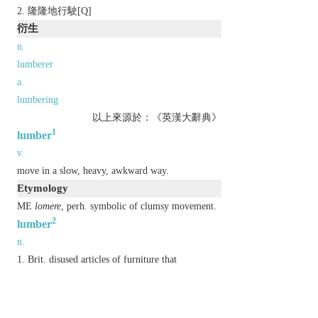
隆隆地行駛[Q]
衍生
n.
lumberer
a.
lumbering
以上來源於：《英漢大辭典》
1
lumber
v.
move in a slow, heavy, awkward way.
Etymology
ME
lomere
, perh. symbolic of clumsy movement.
2
lumber
n.
Brit.
disused articles of furniture that
inconveniently take up space.
chiefly N. Amer.
partly prepared timber.
v.