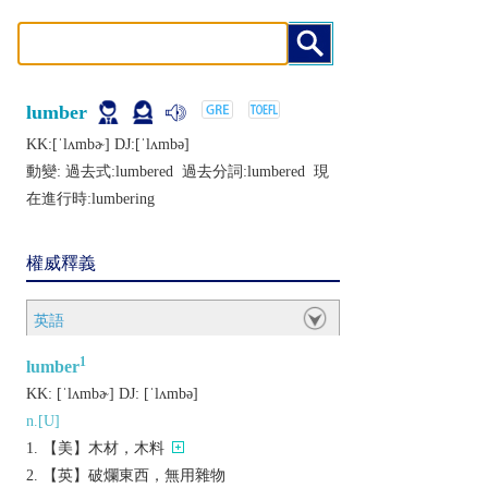
lumber
KK:[ˈlʌmbɚ] DJ:[ˈlʌmbǝ]
動變: 過去式:
lumbered
過去分詞:
lumbered
現
在進行時:
lumbering
權威釋義
英語
1
lumber
KK:
[ˈlʌmbɚ]
DJ:
[ˈlʌmbǝ]
n.[U]
【美】木材，木料
【英】破爛東西，無用雜物