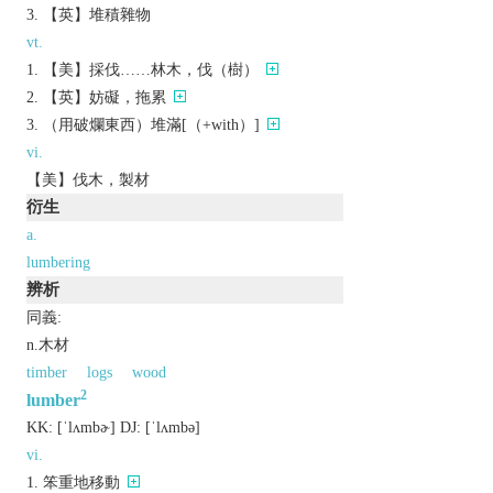
【英】堆積雜物
vt.
【美】採伐……林木，伐（樹）
【英】妨礙，拖累
（用破爛東西）堆滿[（+with）]
vi.
【美】伐木，製材
衍生
a.
lumbering
辨析
同義:
n.木材
timber
logs
wood
2
lumber
KK:
[ˈlʌmbɚ]
DJ:
[ˈlʌmbǝ]
vi.
笨重地移動