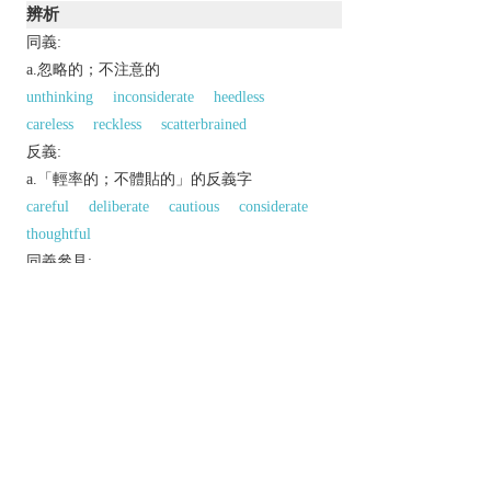
辨析
同義:
a.忽略的；不注意的
unthinking
inconsiderate
heedless
careless
reckless
scatterbrained
反義:
a.「輕率的；不體貼的」的反義字
careful
deliberate
cautious
considerate
thoughtful
同義參見:
headlong
以上來源於：《英漢大辭典》
adj.
not showing consideration for other people.
without consideration of the consequences.
Derivative
thoughtlessly
adv.
thoughtlessness
n.