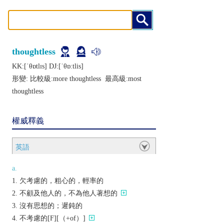
thoughtless
KK:[ˈθɒtlɪs] DJ:[ˈθɒːtlis]
形變: 比較級:
more thoughtless
最高級:
most
thoughtless
權威釋義
英語
a.
欠考慮的，粗心的，輕率的
不顧及他人的，不為他人著想的
沒有思想的；遲鈍的
不考慮的[F][（+of）]