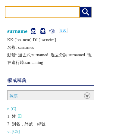
surname
KK:[ˈsɝˌnеm] DJ:[ˈsǝːnеim]
名複:
surnames
動變: 過去式:
surnamed
過去分詞:
surnamed
現
在進行時:
surnaming
權威釋義
英語
n.[C]
姓
別名，外號，綽號
vt.[O9]