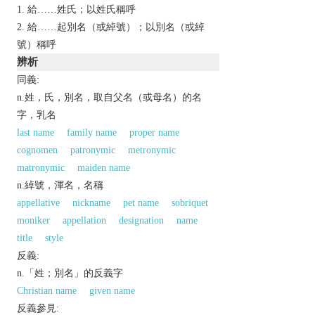
給……姓氏；以姓氏稱呼
給……起別名（或綽號）；以別名（或綽
號）稱呼
辨析
同義:
n.姓，氏，別名，取自父名（或母名）的名
字，乳名
last name
family name
proper name
cognomen
patronymic
metronymic
matronymic
maiden name
n.綽號，渾名，名稱
appellative
nickname
pet name
sobriquet
moniker
appellation
designation
name
title
style
反義:
n.「姓；別名」的反義字
Christian name
given name
反義參見: