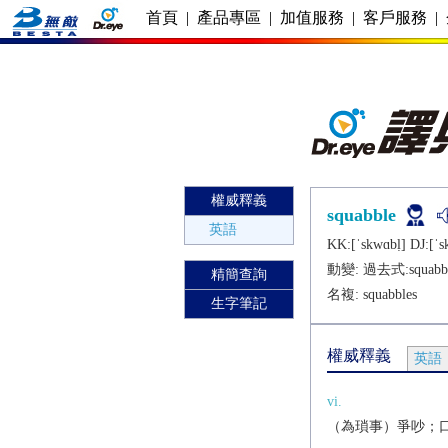
首頁
|
產品專區
|
加值服務
|
客戶服務
|
權威釋義
squabble
英語
KK:[ˈskwɑbḷ] DJ:[ˈs
動變: 過去式:
squabb
精簡查詢
名複:
squabbles
生字筆記
權威釋義
英語
vi.
（為瑣事）爭吵；口角[（