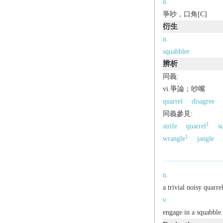
n.
爭吵，口角[C]
衍生
n.
squabbler
辨析
同義:
vi.爭論；吵嘴
quarrel
disagree
同義參見:
1
strife
quarrel
s
1
wrangle
jangle
n.
a trivial noisy quarrel
v.
engage in a squabble.