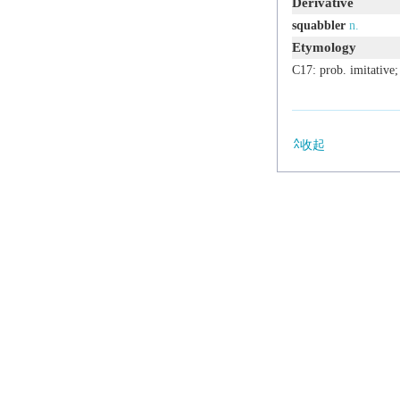
Derivative
squabbler
n.
Etymology
C17: prob. imitative;
收起