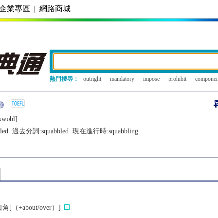
企業專區
|
網路商城
熱門搜尋：
outright
mandatory
impose
prohibit
componen
kwɒbl]
led
過去分詞:
squabbled
現在進行時:
squabbling
+about/over）]