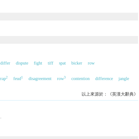
differ
dispute
fight
tiff
spat
bicker
row
2
1
3
crap
feud
disagreement
row
contention
difference
jangle
以上來源於：《英漢大辭典》
.