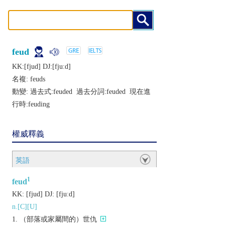
feud
KK:[fjud] DJ:[fjuːd]
名複:
feuds
動變: 過去式:
feuded
過去分詞:
feuded
現在進
行時:
feuding
權威釋義
英語
1
feud
KK:
[fjud]
DJ:
[fjuːd]
n.[C][U]
（部落或家屬間的）世仇