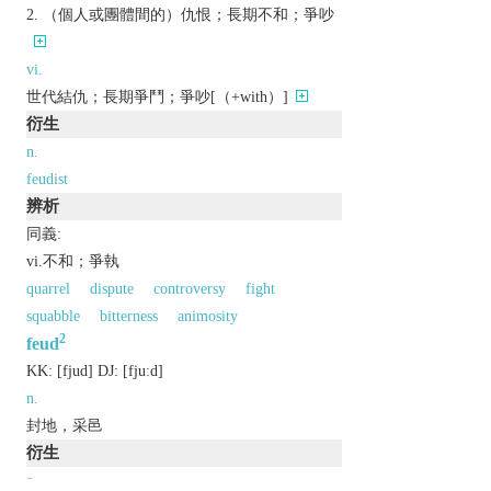
（個人或團體間的）仇恨；長期不和；爭吵
vi.
世代結仇；長期爭鬥；爭吵[（+with）]
衍生
n.
feudist
辨析
同義:
vi.不和；爭執
quarrel
dispute
controversy
fight
squabble
bitterness
animosity
2
feud
KK:
[fjud]
DJ:
[fjuːd]
n.
封地，采邑
衍生
a.