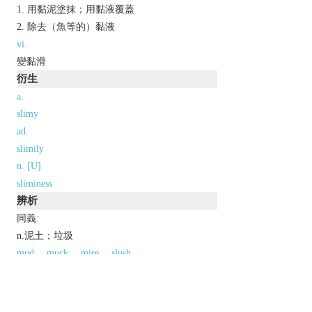
用黏泥塗抹；用黏液覆蓋
除去（魚等的）黏液
vi.
變黏滑
衍生
a.
slimy
ad.
slimily
n. [U]
sliminess
辨析
同義:
n.泥土；垃圾
mud
muck
mire
slush
同義參見:
grime
以上來源於：《英漢大辭典》