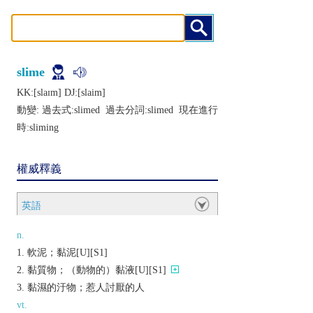
slime
KK:[slaɪm] DJ:[slaim]
動變: 過去式:
slimed
過去分詞:
slimed
現在進行
時:
sliming
權威釋義
英語
n.
軟泥；黏泥[U][S1]
黏質物；（動物的）黏液[U][S1]
黏濕的汙物；惹人討厭的人
vt.