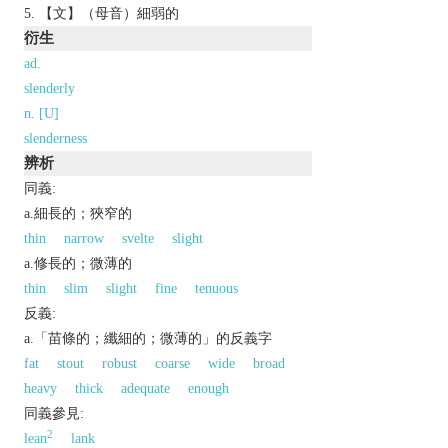
【文】（母音）細弱的
衍生
ad.
slenderly
n. [U]
slenderness
辨析
同義:
a.細長的；狹窄的
thin
narrow
svelte
slight
a.修長的；微薄的
thin
slim
slight
fine
tenuous
反義:
a.「苗條的；纖細的；微薄的」的反義字
fat
stout
robust
coarse
wide
broad
heavy
thick
adequate
enough
同義參見:
2
lean
lank