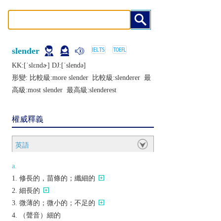
slender
KK:[ˈslɛndɚ] DJ:[ˈslеndǝ]
形變: 比較級:
more slender
比較級:
slenderer
最
高級:
most slender
最高級:
slenderest
權威釋義
英語
a.
修長的，苗條的；纖細的
細長的
微薄的；微小的；不足的
（聲音）細的