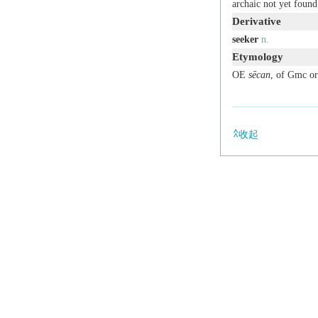
archaic
not yet found;
Derivative
seeker
n.
Etymology
OE
sēcan
, of Gmc or
收起