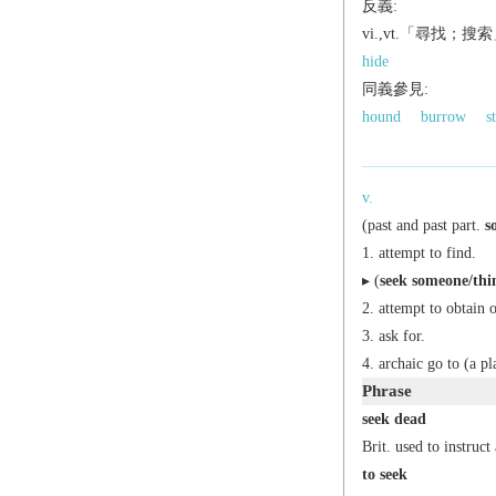
反義:
vi.,vt.「尋找；
hide
同義參見:
hound
burrow
s
v.
(
past
and
past part.
s
attempt to find.
▸ (
seek someone/thi
attempt to obtain o
ask for.
archaic
go to (a pl
Phrase
seek dead
Brit.
used to instruct 
to seek