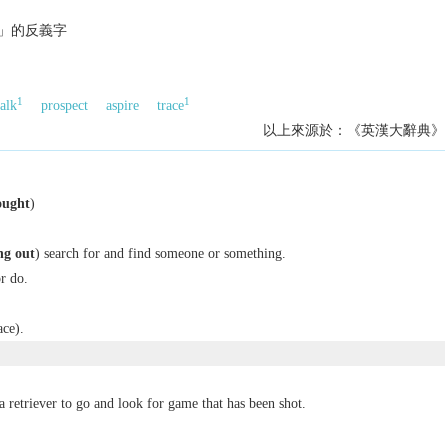
搜索」的反義字
1
1
talk
prospect
aspire
trace
以上來源於：《英漢大辭典》
ought
)
ng out
) search for and find someone or something.
r do.
ace).
a retriever to go and look for game that has been shot.