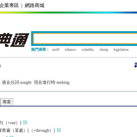
企業專區
|
網路商城
熱門搜尋：
tariff
reliance
volatility
slump
legislation
過去分詞:
sought
現在進行時:
seeking
專業
（+out）]
遍（某處）[（+through）]