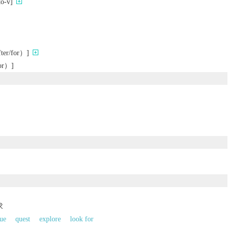
-v]
r/for）]
r）]
求
ue
quest
explore
look for