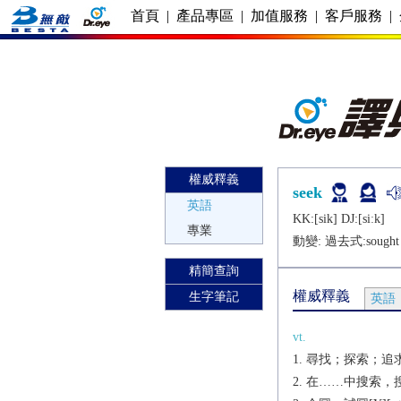
首頁
|
產品專區
|
加值服務
|
客戶服務
|
權威釋義
seek
英語
KK:[sik] DJ:[siːk]
專業
動變: 過去式:
sought
精簡查詢
權威釋義
生字筆記
英語
vt.
尋找；探索；追求[
在……中搜索，搜查