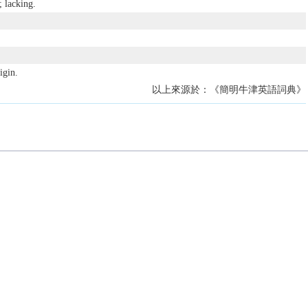
 lacking.
igin.
以上來源於：《簡明牛津英語詞典》