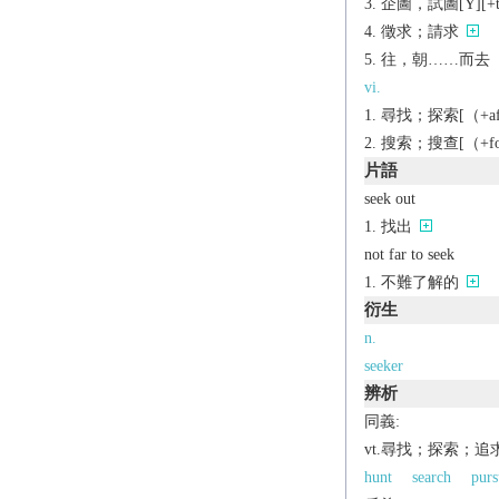
企圖，試圖[Y][+to
徵求；請求
往，朝……而去
vi.
尋找；探索[（+afte
搜索；搜查[（+fo
片語
seek out
找出
not far to seek
不難了解的
衍生
n.
seeker
辨析
同義:
vt.尋找；探索；追
hunt
search
purs