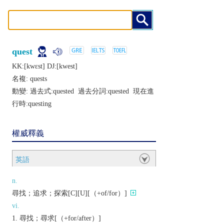
quest
KK:[kwɛst] DJ:[kwеst]
名複:
quests
動變: 過去式:
quested
過去分詞:
quested
現在進
行時:
questing
權威釋義
英語
n.
尋找；追求；探索[C][U][（+of/for）]
vi.
尋找；尋求[（+for/after）]