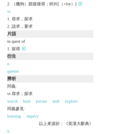
（獵狗）跟蹤搜尋；吠叫[（+for）]
vt.
尋求，探求
請求，要求
片語
in quest of
探尋
衍生
n.
quester
辨析
同義:
vt.尋求；探求
search
hunt
pursue
seek
explore
同義參見:
learning
inquiry
以上來源於：《英漢大辭典》
n.