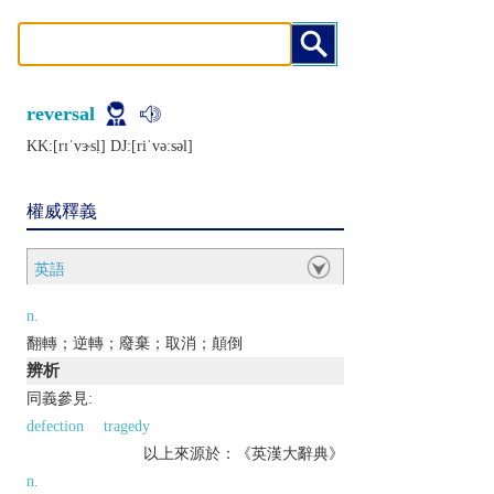
reversal
KK:[rɪˈvɝsḷ] DJ:[riˈvǝːsǝl]
權威釋義
英語
n.
翻轉；逆轉；廢棄；取消；顛倒
辨析
同義參見:
defection
tragedy
以上來源於：《英漢大辭典》
n.