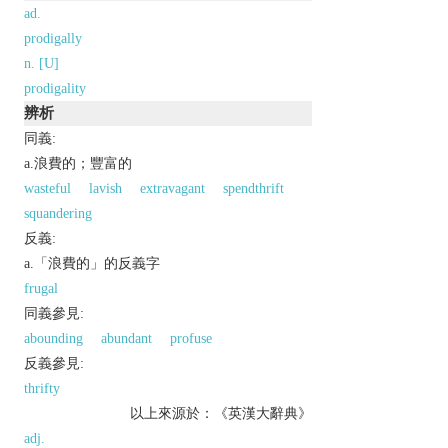
ad.
prodigally
n. [U]
prodigality
辨析
同義:
a.浪費的；豐富的
wasteful
lavish
extravagant
spendthrift
squandering
反義:
a.「浪費的」的反義字
frugal
同義參見:
abounding
abundant
profuse
反義參見:
thrifty
以上來源於：《英漢大辭典》
adj.