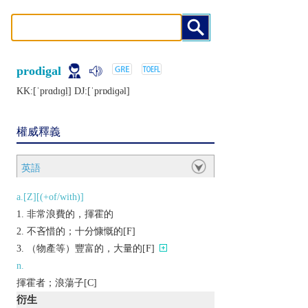
prodigal
KK:[ˈprɑdɪɡḷ] DJ:[ˈprɒdiɡǝl]
權威釋義
英語
a.[Z][(+of/with)]
非常浪費的，揮霍的
不吝惜的；十分慷慨的[F]
（物產等）豐富的，大量的[F]
n.
揮霍者；浪蕩子[C]
衍生