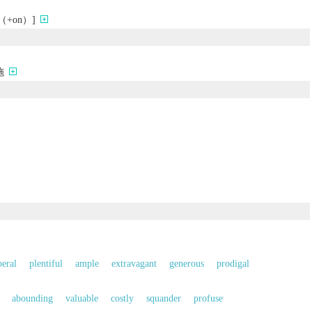
+on）]
施
beral
plentiful
ample
extravagant
generous
prodigal
abounding
valuable
costly
squander
profuse