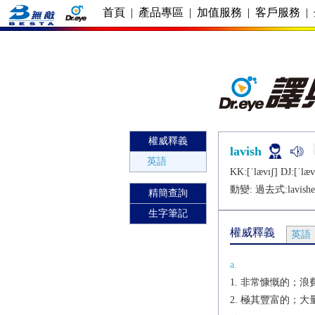
首頁
|
產品專區
|
加值服務
|
客戶服務
|
權威釋義
lavish
英語
KK:[ˈlævɪʃ] DJ:[ˈlæv
動變: 過去式:
lavish
精簡查詢
生字筆記
權威釋義
英語
a.
非常慷慨的；浪費的
極其豐富的；大