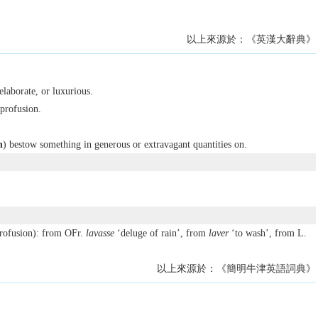
以上來源於：《英漢大辭典》
elaborate, or luxurious.
 profusion.
n
) bestow something in generous or extravagant quantities on.
rofusion): from OFr.
lavasse
‘deluge of rain’, from
laver
‘to wash’, from L.
以上來源於：《簡明牛津英語詞典》