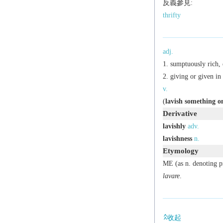
反義參見:
thrifty
adj.
sumptuously rich, 
giving or given in
v.
(
lavish something o
Derivative
lavishly
adv.
lavishness
n.
Etymology
ME (as n. denoting p
lavare
.
收起