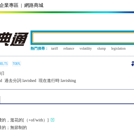
企業專區
|
網路商城
熱門搜尋：
tariff
reliance
volatility
slump
legislation
iʃ]
ed
過去分詞:
lavished
現在進行時:
lavishing
，濫花的[（+of/with）]
量的；無節制的