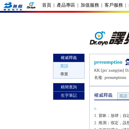
首頁
|
產品專區
|
加值服務
|
客戶服務
|
權威釋義
presumption
英語
KK:[prɪˈzʌmpʃǝn] DJ
專業
名複:
presumptions
精簡查詢
權威釋義
生字筆記
英語
n.
冒昧；放肆；自以
推測；假定，設想[C]