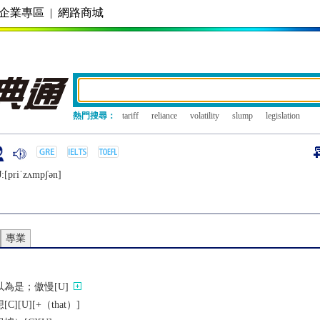
企業專區
|
網路商城
熱門搜尋：
tariff
reliance
volatility
slump
legislation
:[priˈzʌmpʃǝn]
專業
為是；傲慢[U]
[U][+（that）]