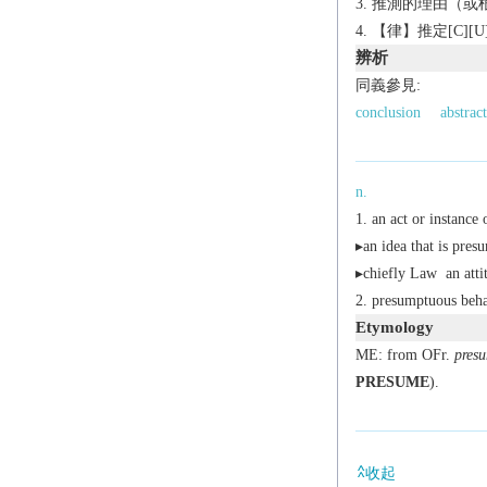
推測的理由（或根據
【律】推定[C][U
辨析
同義參見:
conclusion
abstrac
n.
an act or instance
▸an idea that is pres
▸
chiefly Law
an atti
presumptuous beha
Etymology
ME: from OFr.
pres
PRESUME
).
收起