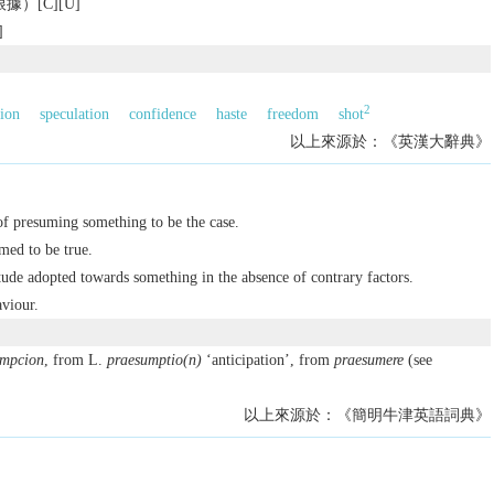
）[C][U]
]
2
tion
speculation
confidence
haste
freedom
shot
以上來源於：《英漢大辭典》
 of presuming something to be the case.
umed to be true.
tude adopted towards something in the absence of contrary factors.
viour.
umpcion
, from L.
praesumptio(n)
‘anticipation’, from
praesumere
(see
以上來源於：《簡明牛津英語詞典》