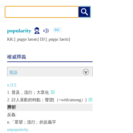
popularity
KK:[ˌpɑpjǝˈlærǝtɪ] DJ:[ˌpɒpjuˈlæriti]
權威釋義
英語
n.[U]
普及，流行；大眾化
討人喜歡的特點；聲望[（+with/among）]
辨析
反義:
n.「眾望；流行」的反義字
unpopularity