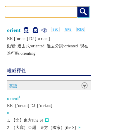
orient
KK:[ˈorɪǝnt] DJ:[ˈɒːriǝnt]
動變: 過去式:
oriented
過去分詞:
oriented
現在
進行時:
orienting
權威釋義
英語
1
orient
KK:
[ˈorɪǝnt]
DJ:
[ˈɒːriǝnt]
n.
【文】東方[the S]
（大寫）亞洲；東方（國家）[the S]