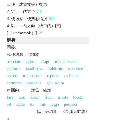
使（建築物等）朝東
定……的方位
使適應；使熟悉情況
以……為方向（或目的）[H]
[（+to/towards）]
辨析
同義:
vt.使適應，習慣於
orientate
adjust
adapt
accommodate
conform
familiarize
habituate
condition
season
acclimatize
acquaint
acclimate
accustom
reconcile
get used to
vt.面向……，定位，確定
face
turn
direct
front
situate
locate
set
settle
fix
true
align
position
以上來源於：《英漢大辭典》
n.
/
ˈɔːrɪənt
,
ˈɒr-
/