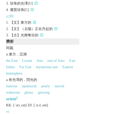
珍珠的光澤[U]
優質珍珠[C]
a.[B]
【文】東方的
【文】（太陽）正在升起的
【古】光輝奪目的
辨析
同義:
n.東方，亞洲
the East
Levant
Asia
east of Suez
East
Indies
Far East
mysterious east
Eastern
hemisphere
a.有光澤的，閃光的
lustrous
opalescent
pearly
nacred
iridescent
glossy
glowing
2
orient
KK:
[ˈorɪˌɛnt]
DJ:
[ˈɒːriˌеnt]
vt.