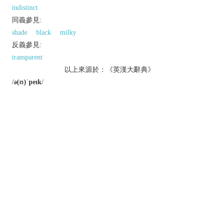
indistinct
同義參見:
shade
black
milky
反義參見:
transparent
以上來源於：《英漢大辭典》
/
ə(ʊ)ˈpeɪk
/
adj.
(
opaquer
,
opaquest
)
not able to be seen through; not transparent.
difficult or impossible to understand.
n.
an opaque thing.
▸
Photography
a substance for producing opaque
areas on negatives.
Derivative
opaquely
adv.
opaqueness
n.