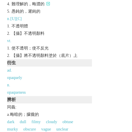
難理解的，晦澀的
愚鈍的，遲鈍的
n.[U][C]
不透明體
【攝】不透明顏料
vt.
使不透明；使不反光
【攝】將不透明顏料塗於（底片）上
衍生
ad.
opaquely
n.
opaqueness
辨析
同義:
a.晦暗的；朦朧的
dark
dull
filmy
cloudy
obtuse
murky
obscure
vague
unclear