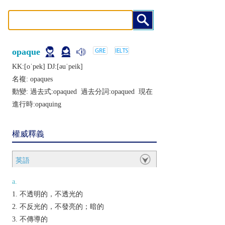
opaque
KK:[oˈpеk] DJ:[ǝuˈpеik]
名複:
opaques
動變: 過去式:
opaqued
過去分詞:
opaqued
現在
進行時:
opaquing
權威釋義
英語
a.
不透明的，不透光的
不反光的，不發亮的；暗的
不傳導的