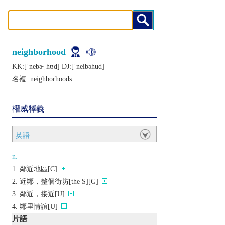
neighborhood
KK:[ˈnеbɚˌhʊd] DJ:[ˈnеibǝhud]
名複:
neighborhoods
權威釋義
英語
n.
鄰近地區[C]
近鄰，整個街坊[the S][G]
鄰近，接近[U]
鄰里情誼[U]
片語