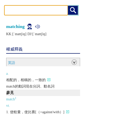
matching
KK:[ˈmætʃɪŋ] DJ:[ˈmætʃiŋ]
權威釋義
英語
a.
相配的，相稱的，一致的
match的動詞現在分詞、動名詞
參見
1
match
vt.
使較量，使比賽[（+against/with）]